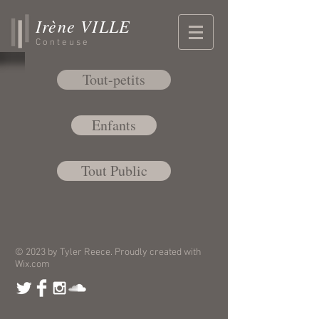
Irène VILLE
Conteuse
Tout-petits
Enfants
Tout Public
© 2023 by Tyler Reece. Proudly created with
Wix.com