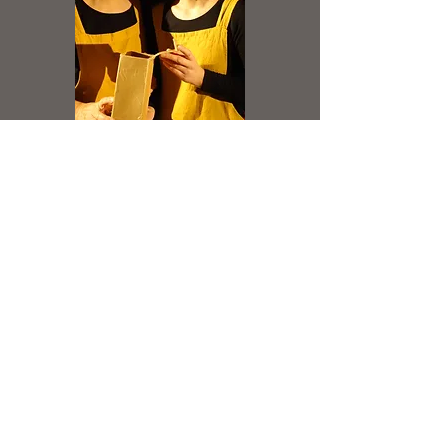
"Ça et moi"
Un spectacle où les émotions nous
cuisinent.
Pour les tout-petits, accompagnés de
leur parents
Où il est question de partage et de
salade de sentiments.
Où l’on se rappelle à quoi servent les
histoires ?
Conte et expressions se mêlent pour un
instant, petits et grands.
Spectacle de 18 mois à 5 ans
Durée : 30 minutes