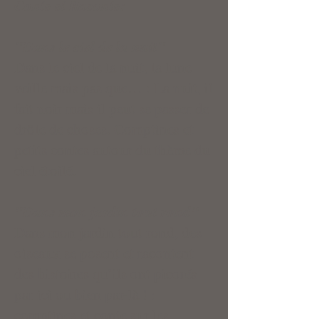
Conte et Raconte:
"Dans le ciel de la nuit"
Dans le ciel de la nuit, la lune
veille mais pas que… : La nuit, il
fait noir mais il peut se passer de
drôle de choses. Comptines et
petits contes autour du thème du
ciel étoilé.
"Dans mon jardin tout rond"
Dans mon jardin tout rond, des
oiseaux se posent et racontent
des histoires qu’ils ont picorés
par ici ou bien par-là ! :
comptines et conte sur les