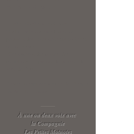
murmures du jardin.
"Les contes du Papotier "
C'est un arbre extraordinaire où
poussent des fleurs colorées en forme
de petits sacs.
Elles cachent des contes, des
comptines qui parlent de la terre, du
vent, de l'eau...
Contes, comptines à partir de 12 mois
Durée : 30 minutes
À une ou deux voix avec
la Compagnie
Les Petites Motnotes